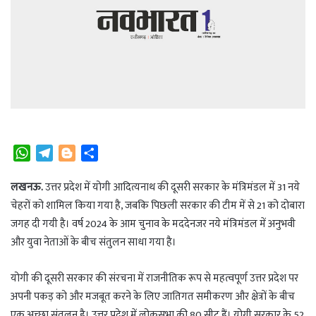
W
T
B
S
h
e
l
h
a
l
o
a
लखनऊ.
उत्तर प्रदेश में योगी आदित्यनाथ की दूसरी सरकार के मंत्रिमंडल में 31 नये
t
e
g
r
चेहरों को शामिल किया गया है, जबकि पिछली सरकार की टीम में से 21 को दोबारा
s
g
g
e
जगह दी गयी है। वर्ष 2024 के आम चुनाव के मददेनजर नये मंत्रिमंडल में अनुभवी
A
r
e
और युवा नेताओं के बीच संतुलन साधा गया है।
p
a
r
p
m
योगी की दूसरी सरकार की संरचना में राजनीतिक रूप से महत्वपूर्ण उत्तर प्रदेश पर
अपनी पकड़ को और मजबूत करने के लिए जातिगत समीकरण और क्षेत्रों के बीच
एक अच्छा संतुलन है। उत्तर प्रदेश में लोकसभा की 80 सीट हैं। योगी सरकार के 52