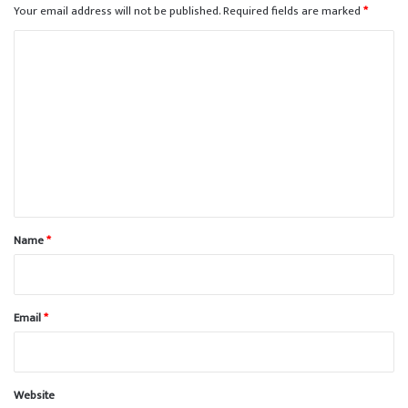
Your email address will not be published.
Required fields are marked
*
C
o
m
m
e
n
t
*
Name
*
Email
*
Website