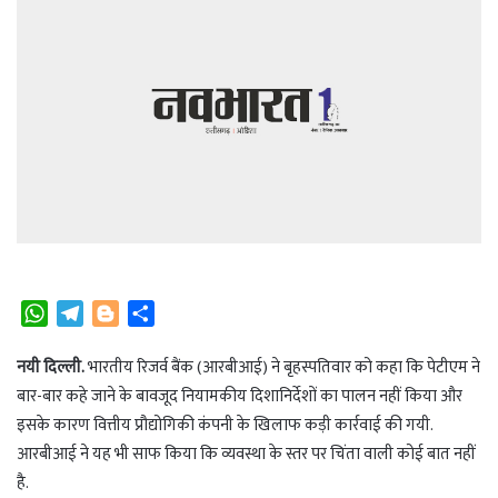
W
T
B
S
h
e
l
h
a
l
o
a
नयी दिल्ली.
भारतीय रिजर्व बैंक (आरबीआई) ने बृहस्पतिवार को कहा कि पेटीएम ने
t
e
g
r
बार-बार कहे जाने के बावजूद नियामकीय दिशानिर्देशों का पालन नहीं किया और
s
g
g
e
इसके कारण वित्तीय प्रौद्योगिकी कंपनी के खिलाफ कड़ी कार्रवाई की गयी.
A
r
e
आरबीआई ने यह भी साफ किया कि व्यवस्था के स्तर पर चिंता वाली कोई बात नहीं
p
a
r
है.