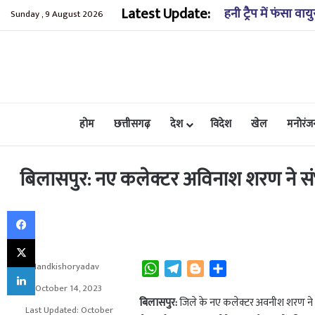
Latest Update:
लंबित मुकदमों की स्
Sunday , 9 August 2026
होम
छत्तीसगढ़
देश
विदेश
खेल
मनोरंज
बिलासपुर: नए कलेक्टर अविनाश शरण ने स
Facebook
X
Nandkishoryadav
W
T
B
S
LinkedIn
h
e
l
h
October 14, 2023
a
l
o
a
बिलासपुर:
जिले के नए कलेक्टर अवनीश शरण ने आ
Last Updated: October