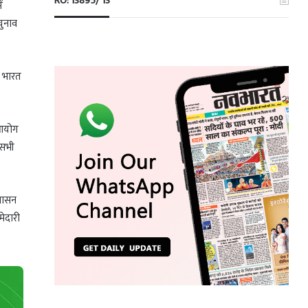
RO: 13895/ 13
ं
चुनाव
ं भारत
 आयोग
 सभी
 शासन
मेदारी