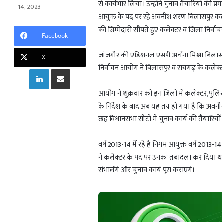
t
e
g
r
से कार्यभार लिया। उन्होंने चुनाव तैयारियों की 
14, 2023
s
g
g
e
आयुक्त के पद पर रहे अवनीश शरण बिलासपुर कले
A
r
e
की जिम्मेदारी सौंपते हुए कलेक्टर व जिला निर्वा
Facebook
p
a
r
p
m
जांजगीर की एडिशनल एसपी अर्चना मिश्रा बिलासप
X
निर्वाचन आयोग ने बिलासपुर व रायगढ़ के कले
LinkedIn
Share via Email
आयोग ने शुक्रवार को इन जिलों में कलेक्टर,पु
के निर्देश के बाद अब यह तय हो गया है कि अवन
छह विधानसभा सीटों में चुनाव कार्य की तैयारियों
वर्ष 2013-14 में रहे हैं निगम आयुक्त वर्ष 2013-
ने कलेक्टर के पद पर उनका तबादला कर दिया था
संभालेंगे और चुनाव कार्य पूरा कराएंगे।