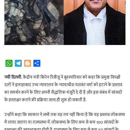
W
T
B
S
h
e
l
h
a
l
o
a
नयी दिल्ली.
केंद्रीय मंत्री किरेन रीजीजू ने बृहस्पतिवार को कहा कि प्रमुख विपक्षी
t
e
g
r
दलों ने इलाहाबाद उच्च न्यायालय के न्यायाधीश यशवंत वर्मा को हटाने के प्रस्ताव
s
g
g
e
का समर्थन करने के लिए अपनी सैद्धांतिक मंजूरी दे दी है और इस संबंध में सांसदों
A
r
e
के हस्ताक्षर कराने की प्रक्रिया जल्द ही शुरू हो सकती है.
p
a
r
p
m
उन्होंने कहा कि सरकार ने अभी तक यह तय नहीं किया है कि यह प्रस्ताव लोकसभा
में लाया जाएगा या राज्यसभा में. लोकसभा के लिए कम से कम 100 सांसदों के
हस्ताक्षर की आवश्यकता होती है. राज्यसभा के लिए कम से कम 50 सांसदों के