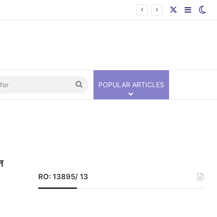
े इनकार
X
Sideba
Sw
Search
POPULAR ARTICLES
for
न
RO: 13895/ 13