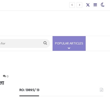
X
Sidebar
Swi
Search
POPULAR ARTICLES
for
0
मला
RO: 13895/ 13