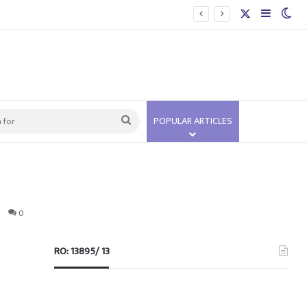
X
Sidebar
Swi
Search
POPULAR ARTICLES
for
0
RO: 13895/ 13