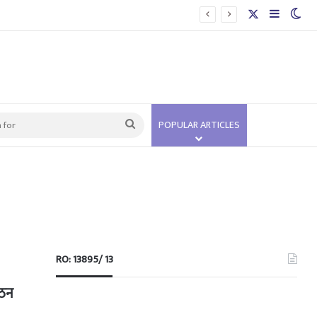
 अस्पताल
X
Sidebar
Swi
Search
POPULAR ARTICLES
for
RO: 13895/ 13
गठन