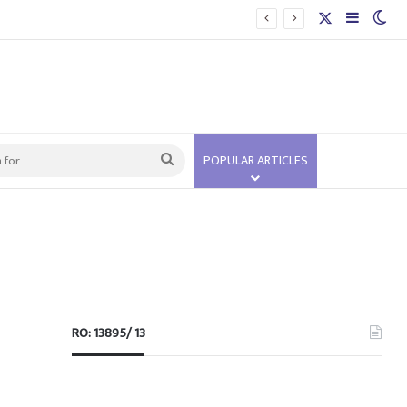
X
Sidebar
Swi
Search
POPULAR ARTICLES
for
RO: 13895/ 13