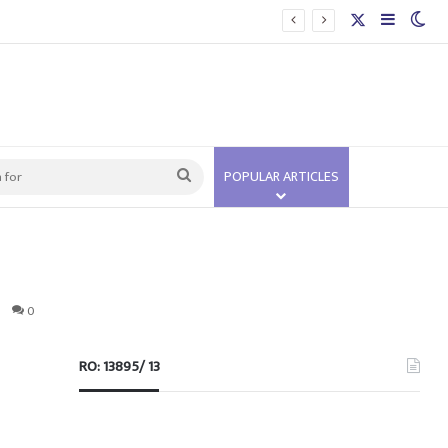
X
Sidebar
Swi
Search
POPULAR ARTICLES
for
0
RO: 13895/ 13