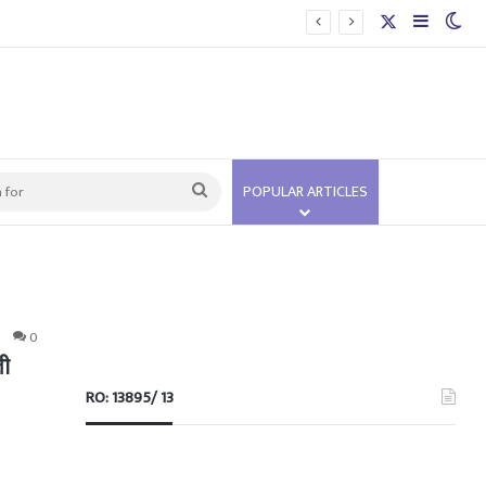
X
Sidebar
Swi
Search
POPULAR ARTICLES
for
0
ली
RO: 13895/ 13