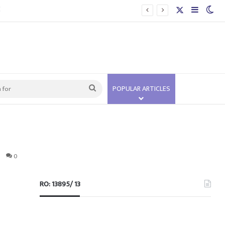
 से इनकार
X
Sidebar
Swi
Search
POPULAR ARTICLES
for
0
RO: 13895/ 13