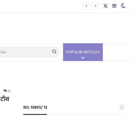
X
Sidebar
Swi
Search
POPULAR ARTICLES
for
0
 टॉस
RO: 13895/ 13