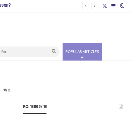
X
Sidebar
Swi
Search
POPULAR ARTICLES
for
0
RO: 13895/ 13