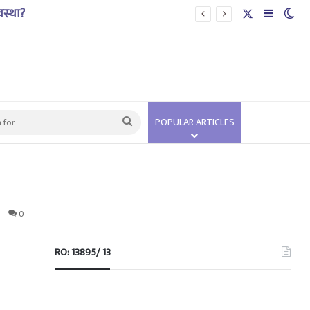
X
Sidebar
Swi
Search
POPULAR ARTICLES
for
0
RO: 13895/ 13