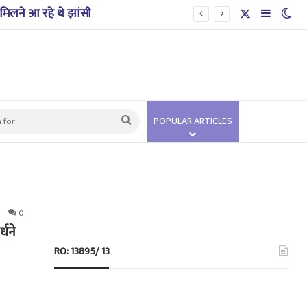
मिलने आ रहे थे झांसी
X
Sidebar
Swi
Search
POPULAR ARTICLES
for
0
्धने
RO: 13895/ 13