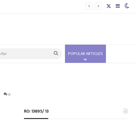
X
Sidebar
Swi
Search
POPULAR ARTICLES
for
0
RO: 13895/ 13