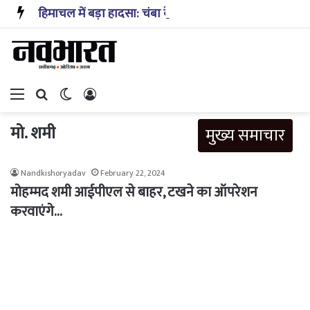
हिमाचल में बड़ा हादसा: चंबा के तीसा-बैरागढ़ मार्ग पर यात्रियों से भरी बस पलटी, तीन लोगों की मौत, कई घायल
Menu
Search for
Switch skin
Log In
मो. शमी
मुख्य समाचार
Nandkishoryadav
February 22, 2024
मोहम्मद शमी आईपीएल से बाहर, टखने का ऑपरेशन
करवाएंगे…