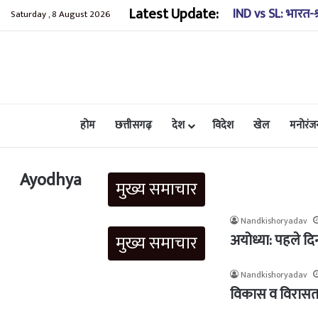
Latest Update:
IND vs SL: भारत-श्
Saturday , 8 August 2026
होम
छत्तीसगढ़
देश
विदेश
खेल
मनोरंज
Ayodhya
मुख्य समाचार
Nandkishoryadav
अयोध्या: पहले दि
मुख्य समाचार
Nandkishoryadav
विकास व विरासत 