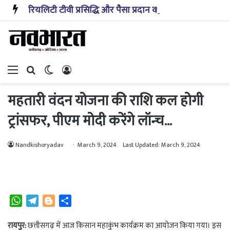
रियलिटी टीवी प्रसिद्धि और पैसा प्रदान करता है: अभिनेता ऋत्विक धनजानी
Menu
Search for
Switch skin
Log In
महतारी वंदन योजना की राशि कल होगी
ट्रांसफर, पीएम मोदी करेंगे लॉन्च…
Nandkishoryadav
March 9, 2024
Last Updated: March 9, 2024
W
T
B
S
h
e
l
h
a
l
o
a
रायपुर:
छत्तीसगढ़ में आज किसान महाकुंभ कार्यक्रम का आयोजन किया गया। इस