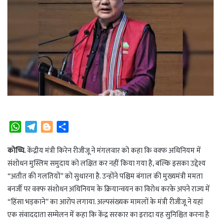
W
T
B
S
h
e
l
h
a
l
o
a
कोच्चि.
केंद्रीय मंत्री किरेन रीजीजू ने मंगलवार को कहा कि वक्फ अधिनियम में
t
e
g
r
संशोधन मुस्लिम समुदाय को लक्षित कर नहीं किया गया है, बल्कि इसका उद्देश्य
s
g
g
e
“अतीत की गलतियों” को सुधारना है. उन्होंने पश्चिम बंगाल की मुख्यमंत्री ममता
A
r
e
बनर्जी पर वक्फ संशोधन अधिनियम के क्रियान्वयन का विरोध करके अपने राज्य में
p
a
r
“हिंसा भड़काने” का आरोप लगाया. अल्पसंख्यक मामलों के मंत्री रीजीजू ने यहां
p
m
एक संवाददाता सम्मेलन में कहा कि केंद्र सरकार का इरादा यह सुनिश्चित करना है