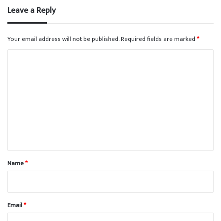
Leave a Reply
Your email address will not be published.
Required fields are marked
*
C
o
m
m
e
n
t
*
Name
*
Email
*