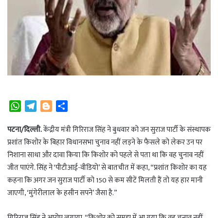
W
T
B
S
h
e
l
h
a
l
o
a
पटना/दिल्ली.
केंद्रीय मंत्री गिरिराज सिंह ने बुधवार को जन सुराज पार्टी के संस्थापक
t
e
g
r
प्रशांत किशोर के बिहार विधानसभा चुनाव नहीं लड़ने के फैसले को लेकर उन पर
s
g
g
e
निशाना साधा और दावा किया कि किशोर को पहले से पता था कि वह चुनाव नहीं
A
r
e
जीत पाएंगे. सिंह ने ‘पीटीआई-वीडियो’ से बातचीत में कहा, “प्रशांत किशोर का यह
p
a
r
कहना कि अगर जन सुराज पार्टी को 150 से कम सीटें मिलती हैं तो यह हार मानी
p
m
जाएगी, ‘मुंगेरीलाल के हसीन सपने’ जैसा है.”
गिरिराज सिंह ने आरोप लगाया, “किशोर को समझ में आ गया कि वह चुनाव नहीं