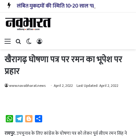
लंबित मुकदमों की स्थिति 10-20 साल पहले जैसी नहीं, प्रौद्योगिकी से मिले बहुत अच्छे परिणाम: सीजेआई
Menu
Search for
Switch skin
Log In
खैरागढ़ घोषणा पत्र पर रमन का भूपेश पर
प्रहार
www.navabharat.news
April 2, 2022
Last Updated: April 2, 2022
W
T
B
S
h
e
l
h
a
l
o
a
रायपुर.
उपचुनाव के लिए कांग्रेस के घोषणा पत्र को लेकर पूर्व सीएम रमन सिंह ने