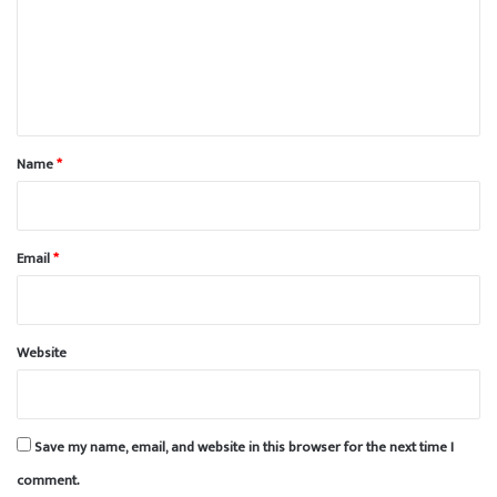
m
e
n
t
*
Name
*
Email
*
Website
Save my name, email, and website in this browser for the next time I
comment.