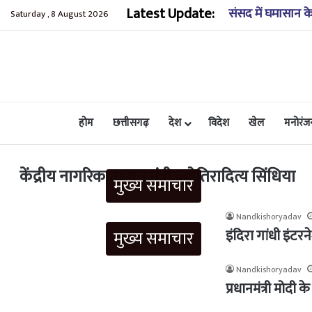
Latest Update:
संसद में घमासान के 
Saturday , 8 August 2026
होम
छत्तीसगढ़
देश
विदेश
खेल
मनोरंज
केंद्रीय नागरिक उड्डयन मंत्री ज्योतिरादित्य सिंधिया
मुख्य समाचार
Nandkishoryadav
इंदिरा गांधी इंट
मुख्य समाचार
Nandkishoryadav
प्रधानमंत्री मोदी क