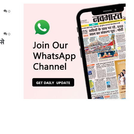
0
0
 से