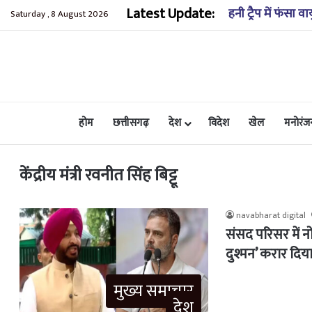
Latest Update:
लंबित मुकदमों की स
Saturday , 8 August 2026
होम
छत्तीसगढ़
देश
विदेश
खेल
मनोरंज
केंद्रीय मंत्री रवनीत सिंह बिट्टू
navabharat digital
संसद परिसर में नोक
दुश्मन’ करार दिय
मुख्य समाचार
देश