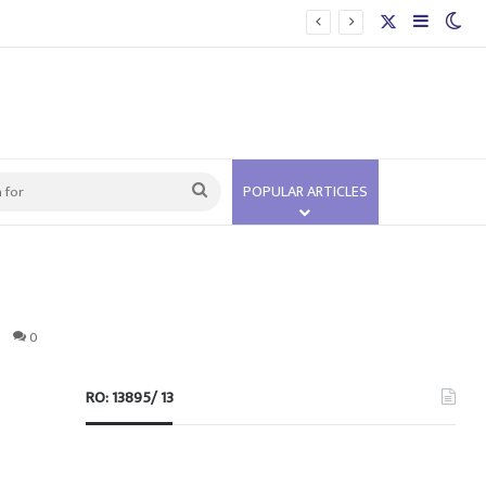
X
Sidebar
Swi
Search
POPULAR ARTICLES
for
0
RO: 13895/ 13