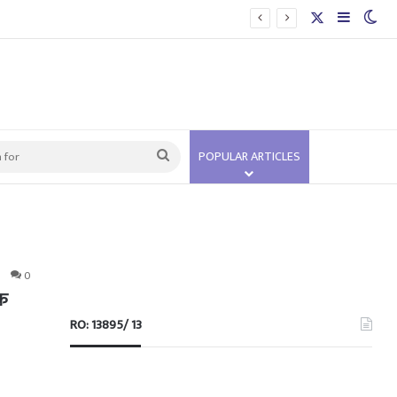
X
Sidebar
Swi
Search
POPULAR ARTICLES
for
0
तक
RO: 13895/ 13