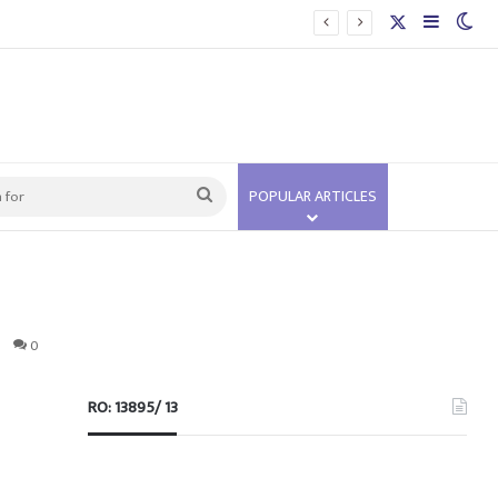
 अस्पताल
X
Sidebar
Swi
Search
POPULAR ARTICLES
for
0
RO: 13895/ 13