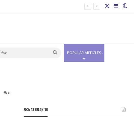
X
Sidebar
Swi
Search
POPULAR ARTICLES
for
0
RO: 13895/ 13