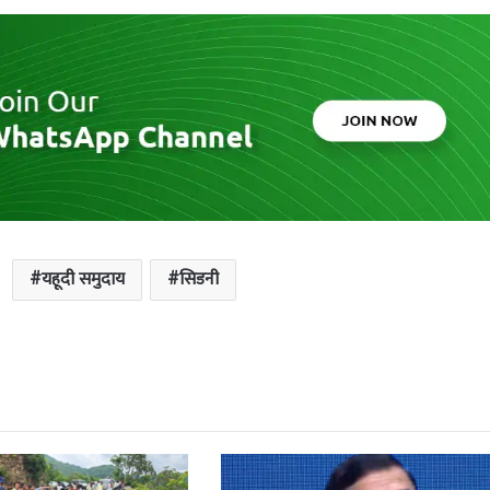
यहूदी समुदाय
सिडनी