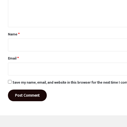
e
n
t
*
Name
*
Email
*
Save my name, email, and website in this browser for the next time I c