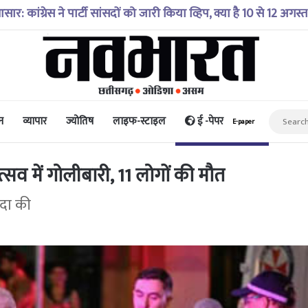
 में गिरी कार, रेसक्यू टीम ने पांच शव निकाले, घायल बच्चे को पहुंचाया
न
व्यापार
ज्योतिष
लाइफ-स्टाइल
ई -पेपर
E-paper
्सव में गोलीबारी, 11 लोगों की मौत
िंदा की