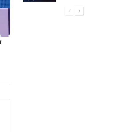
Previous
Next
page
page
ं