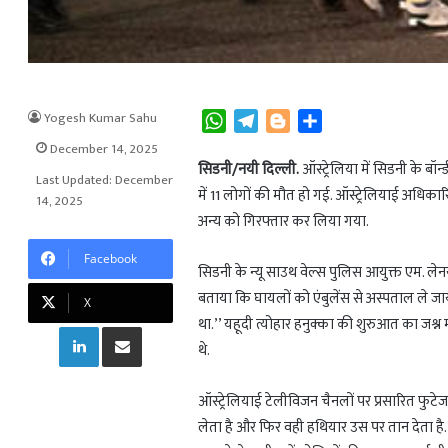
Yogesh Kumar Sahu
W
T
B
S
h
e
l
h
December 14, 2025
a
l
o
a
सिडनी/नयी दिल्ली.
ऑस्ट्रेलिया में सिडनी के बॉ
Last Updated: December
t
e
g
r
में 11 लोगों की मौत हो गई. ऑस्ट्रेलियाई अधि
14, 2025
s
g
g
e
अन्य को गिरफ्तार कर लिया गया.
A
r
e
Facebook
p
a
r
सिडनी के न्यू साउथ वेल्स पुलिस आयुक्त एम. लेन
p
m
बताया कि घायलों को एंबुलेंस से अस्पताल ले जाय
X
था.’’ यहूदी त्योहार हनुक्का की शुरुआत का जश्न
LinkedIn
Share via Email
थे.
ऑस्ट्रेलियाई टेलीविजन चैनलों पर प्रसारित फुट
लेता है और फिर वही हथियार उस पर तान देता है.