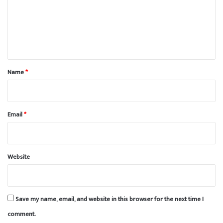
m
e
n
t
*
Name
*
Email
*
Website
Save my name, email, and website in this browser for the next time I
comment.