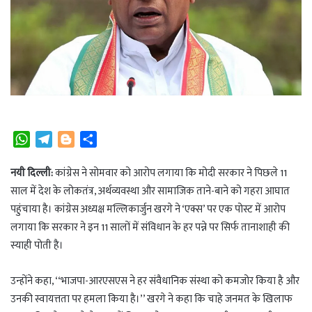
W
T
B
S
h
e
l
h
a
l
o
a
नयी दिल्ली:
कांग्रेस ने सोमवार को आरोप लगाया कि मोदी सरकार ने पिछले 11
t
e
g
r
साल में देश के लोकतंत्र, अर्थव्यवस्था और सामाजिक ताने-बाने को गहरा आघात
s
g
g
e
पहुंचाया है। कांग्रेस अध्यक्ष मल्लिकार्जुन खरगे ने ‘एक्स’ पर एक पोस्ट में आरोप
A
r
e
लगाया कि सरकार ने इन 11 सालों में संविधान के हर पन्ने पर सिर्फ तानाशाही की
p
a
r
स्याही पोती है।
p
m
उन्होंने कहा, ‘‘भाजपा-आरएसएस ने हर संवैधानिक संस्था को कमजोर किया है और
उनकी स्वायत्तता पर हमला किया है।’’ खरगे ने कहा कि चाहे जनमत के खिलाफ