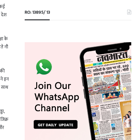
वाकई
RO: 13895/ 13
 देश
षा के
ीते नौ
 की
 ने इन
े साथ
डा,
 जिक्र
 और