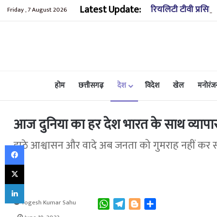
Latest Update:
रियलिटी टीवी प्रसिद्
Friday , 7 August 2026
होम
छत्तीसगढ़
देश
विदेश
खेल
मनोरंज
आज दुनिया का हर देश भारत के साथ व्यापा
झूठे आश्वासन और वादे अब जनता को गुमराह नहीं कर 
Facebook
X
LinkedIn
Yogesh Kumar Sahu
W
T
B
S
h
e
l
h