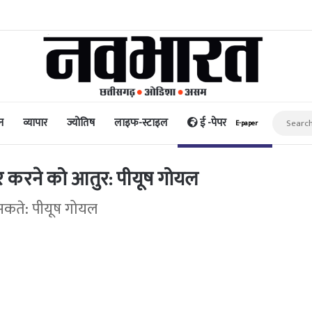
धि और पैसा प्रदान करता है: अभिनेता ऋत्विक धनजानी
न
व्यापार
ज्योतिष
लाइफ-स्टाइल
ई -पेपर
E-paper
र करने को आतुर: पीयूष गोयल
सकते: पीयूष गोयल