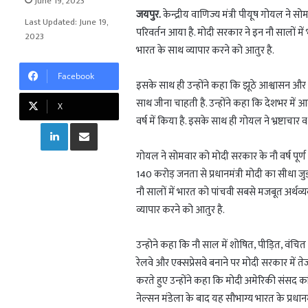
June 19, 2023
a
l
o
a
जयपुर.
केन्द्रीय वाणिज्य मंत्री पीयूष गोयल ने सो
Last Updated: June 19,
t
e
g
r
परिवर्तन आया है. मोदी सरकार ने इन नौ सालों मे
2023
s
g
g
e
भारत के साथ व्यापार करने को आतुर है.
A
r
e
Facebook
p
a
r
इसके साथ ही उन्होंने कहा कि झूठे आश्वासन औ
p
m
साथ जीना चाहती है. उन्होंने कहा कि देशभर में आम 
X
वर्ष में किया है. इसके साथ ही गोयल ने भ्रष्टाचार 
LinkedIn
Share via Email
गोयल ने सोमवार को मोदी सरकार के नौ वर्ष पूर्ण 
140 करोड़ जनता से प्रधानमंत्री मोदी का सीधा जु
नौ सालों में भारत को पांचवी सबसे मजबूत अर्थव्
व्यापार करने को आतुर है.
उन्होने कहा कि नौ साल में शोषित, पीड़ित, वंच
रेलवे और एक्सप्रेसवे बनाने पर मोदी सरकार में तेज 
करते हुए उन्होंने कहा कि मोदी अमेरिकी संसद कां
नेल्सन मंडेला के बाद यह सौभाग्य भारत के प्रधानमंत