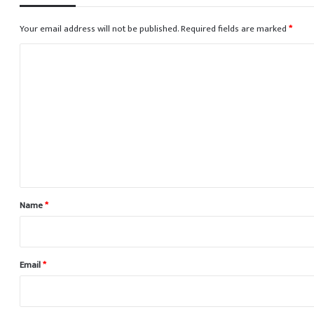
Your email address will not be published.
Required fields are marked
*
C
o
m
m
e
n
t
*
Name
*
Email
*