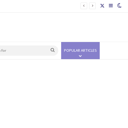
X
Sidebar
Swi
Search
POPULAR ARTICLES
for