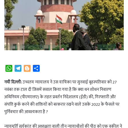
W
T
B
S
h
e
l
h
a
l
o
a
नयी दिल्ली:
उच्चतम न्यायालय ने उस याचिका पर सुनवाई बृहस्पतिवार को 27
t
e
g
r
नवंबर तक टाल दी जिसमें सवाल किया गया है कि क्या धन शोधन निवारण
s
g
g
e
अधिनियम (पीएमएलए) के तहत प्रवर्तन निदेशालय (ईडी) की, गिरफ्तारी और
A
r
e
संपत्ति कुर्क करने की शक्तियों को बरकरार रखने वाले उसके 2022 के फैसले पर
p
a
r
पुर्निवचार की आवश्यकता है ?
p
m
न्यायमूर्ति सूर्यकांत की अध्यक्षता वाली तीन न्यायाधीशों की पीठ को एक वकील ने