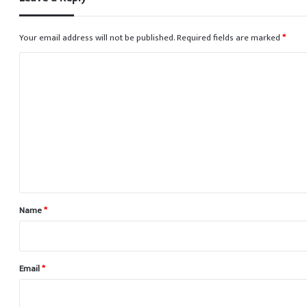
Your email address will not be published.
Required fields are marked
*
C
o
m
m
e
n
t
*
Name
*
Email
*