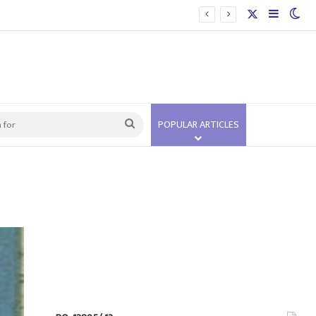
X
Sidebar
Swi
Search
POPULAR ARTICLES
for