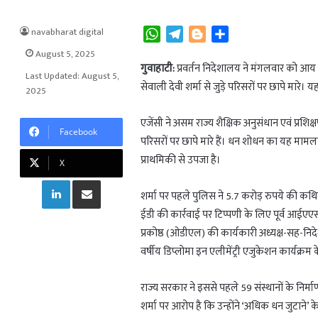
navabharat digital
W
T
B
S
h
e
l
h
August 5, 2025
a
l
o
a
गुवाहाटी:
प्रवर्तन निदेशालय ने मंगलवार को आय 
Last Updated: August 5,
t
e
g
r
सेवाली देवी शर्मा से जुड़े परिसरों पर छापे मारे
2025
s
g
g
e
A
r
e
एजेंसी ने असम राज्य शैक्षिक अनुसंधान एवं प्र
Facebook
p
a
r
परिसरों पर छापे मारे हैं। धन शोधन का यह मामला अस
p
m
प्राथमिकी से उपजा है।
X
LinkedIn
Share via Email
शर्मा पर पहले पुलिस ने 5.7 करोड़ रुपये की कथ
ईडी की कार्रवाई पर टिप्पणी के लिए पूर्व आईएएस स
प्रकोष्ठ (ओडीएल) की कार्यकारी अध्यक्ष-सह-निदे
वर्षीय डिप्लोमा इन एलीमेंट्री एजुकेशन कार्यक्रम 
राज्य सरकार ने इससे पहले 59 संस्थानों के निर्मा
शर्मा पर आरोप है कि उन्होंने ‘अधिक धन जुटाने’