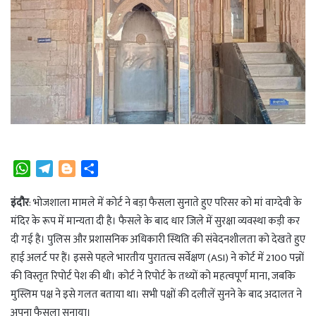
W
T
B
S
h
e
l
h
a
l
o
a
इंदौर
: भोजशाला मामले में कोर्ट ने बड़ा फैसला सुनाते हुए परिसर को मां वाग्देवी के
t
e
g
r
मंदिर के रूप में मान्यता दी है। फैसले के बाद धार जिले में सुरक्षा व्यवस्था कड़ी कर
s
g
g
e
दी गई है। पुलिस और प्रशासनिक अधिकारी स्थिति की संवेदनशीलता को देखते हुए
A
r
e
हाई अलर्ट पर हैं। इससे पहले भारतीय पुरातत्व सर्वेक्षण (ASI) ने कोर्ट में 2100 पन्नों
p
a
r
की विस्तृत रिपोर्ट पेश की थी। कोर्ट ने रिपोर्ट के तथ्यों को महत्वपूर्ण माना, जबकि
p
m
मुस्लिम पक्ष ने इसे गलत बताया था। सभी पक्षों की दलीलें सुनने के बाद अदालत ने
अपना फैसला सुनाया।