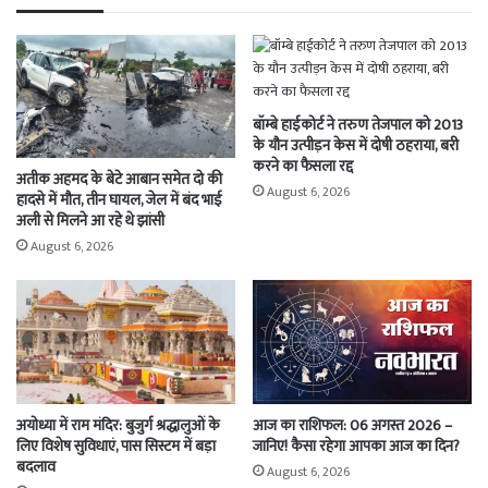
बॉम्बे हाईकोर्ट ने तरुण तेजपाल को 2013
के यौन उत्पीड़न केस में दोषी ठहराया, बरी
करने का फैसला रद्द
अतीक अहमद के बेटे आबान समेत दो की
August 6, 2026
हादसे में मौत, तीन घायल, जेल में बंद भाई
अली से मिलने आ रहे थे झांसी
August 6, 2026
अयोध्या में राम मंदिर: बुजुर्ग श्रद्धालुओं के
आज का राशिफल: 06 अगस्त 2026 –
लिए विशेष सुविधाएं, पास सिस्टम में बड़ा
जानिए! कैसा रहेगा आपका आज का दिन?
बदलाव
August 6, 2026