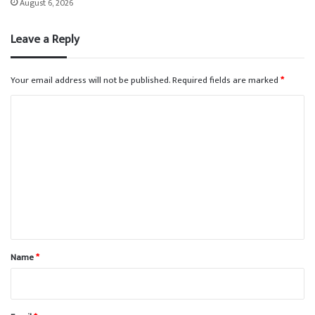
August 6, 2026
Leave a Reply
Your email address will not be published.
Required fields are marked
*
C
o
m
m
e
n
t
*
Name
*