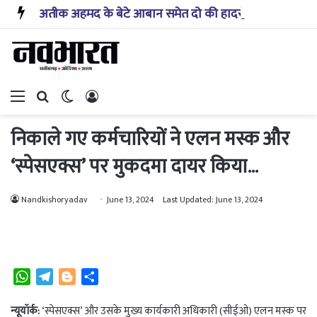
अतीक अहमद के बेटे आबान समेत दो की हादसे में मौत, तीन घायल, जेल में बंद भाई अली से मिलने आ रहे थे झांसी
Menu
Search for
Switch skin
Log In
निकाले गए कर्मचारियों ने एलन मस्क और
‘स्पेसएक्स’ पर मुकदमा दायर किया…
Nandkishoryadav
June 13, 2024
Last Updated: June 13, 2024
W
T
B
S
h
e
l
h
a
l
o
a
न्यूयॉर्क:
‘स्पेसएक्स’ और उसके मुख्य कार्यकारी अधिकारी (सीईओ) एलन मस्क पर