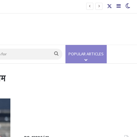
X
Sidebar
Swi
Search
POPULAR ARTICLES
for
ीम