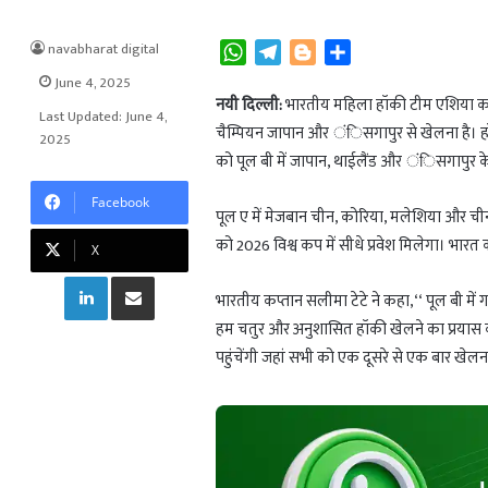
navabharat digital
W
T
B
S
h
e
l
h
June 4, 2025
a
l
o
a
नयी दिल्ली:
भारतीय महिला हॉकी टीम एशिया कप
Last Updated: June 4,
t
e
g
r
चैम्पियन जापान और ंिसगापुर से खेलना है। ह
2025
s
g
g
e
को पूल बी में जापान, थाईलैंड और ंिसगापुर क
A
r
e
Facebook
p
a
r
पूल ए में मेजबान चीन, कोरिया, मलेशिया और चीनी 
p
m
को 2026 विश्व कप में सीधे प्रवेश मिलेगा। भ
X
LinkedIn
Share via Email
भारतीय कप्तान सलीमा टेटे ने कहा,‘‘ पूल बी मे
हम चतुर और अनुशासित हॉकी खेलने का प्रयास करेंगे
पहुंचेंगी जहां सभी को एक दूसरे से एक बार खेलना 