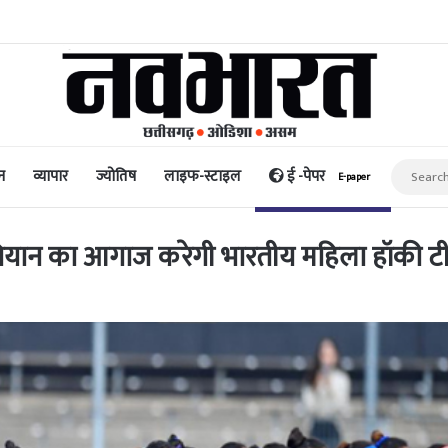
री नुकसान; हालात सामान्य होने में समय लगेगा: नड्डा
न
व्यापार
ज्योतिष
लाइफ-स्टाइल
ई -पेपर
E-paper
भियान का आगाज करेगी भारतीय महिला हॉकी ट