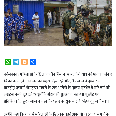
W
T
B
S
h
e
l
h
a
l
o
a
कोलकाता:
महिलाओं के खिलाफ यौन हिंसा के मामलों में न्याय की मांग को लेकर
t
e
g
r
र्चिचत कामदुनी आंदोलन का प्रमुख चेहरा रहीं मौसुमी कयाल ने बुधवार को
s
g
g
e
बारुईपुर दुष्कर्म और हत्या मामले के एक आरोपी के पुलिस मुठभेड़ में मारे जाने की
A
r
e
सराहना करते हुए इसे ”असुरों के संहार की शुरूआत” बताया। मुठभेड़ पर
p
a
r
प्रतिक्रिया देते हुए कयाल ने कहा कि यह खबर सुनकर उन्हें ”बेहद सुकून मिला”।
p
m
उन्होंने कहा कि राज्य में महिलाओं के खिलाफ बढ़ते अपराधों पर अंकुश लगाने के