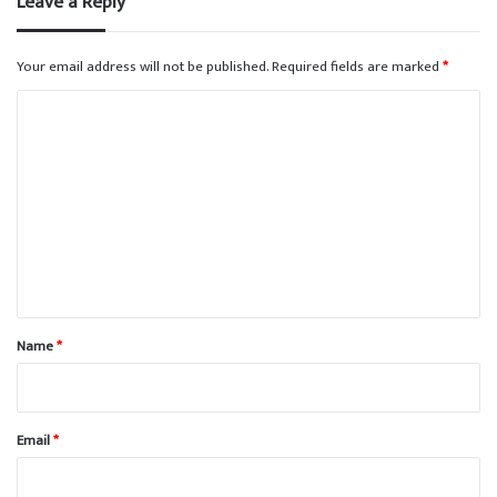
Leave a Reply
Your email address will not be published.
Required fields are marked
*
C
o
m
m
e
n
t
*
Name
*
Email
*