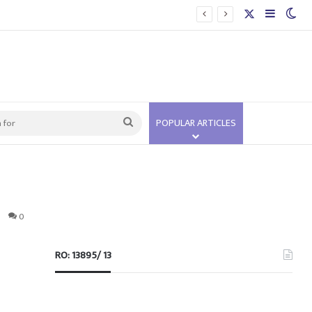
X
Sidebar
Swi
Search
POPULAR ARTICLES
for
0
RO: 13895/ 13