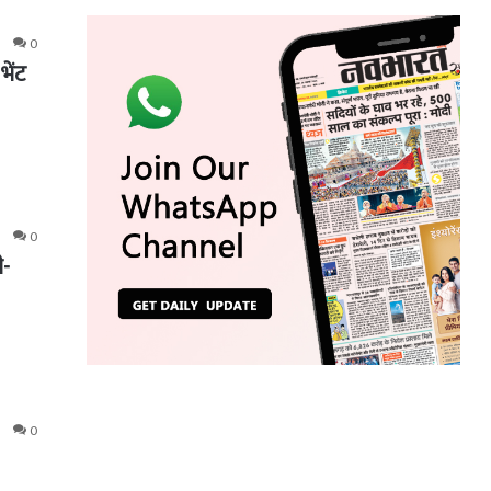
0
भेंट
0
ी-
0