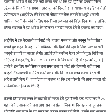
हालांकि, आदेश में यह स्पष्ट नहीं किया गया था कि इस भूमि का उपयोग किस
उद्देश्य के लिए किया जाएगा। आठ जून को दिल्ली उच्च न्यायालय ने इंडियन पोलो
एसोसिएशन (आईपीए) की बेदखली नोटिस पर रोक लगाने के अनुरोध वाली
याचिका पर निर्णय लेने के लिए एक जिला अदालत को निर्देश दिया था। हालांकि,
जिला अदालत ने इस आदेश के खिलाफ अंतरिम राहत देने से इनकार कर दिया।
आईपीए ने इस बेदखली कार्रवाई को ”गलत, मनमाना और कानून के विपरीत”
बताते हुए कहा कि वह अपने अधिकारों और हितों की रक्षा के लिए उपलब्ध सभी
कानूनी उपायों का सहारा लेगी। आईपीए के वकील मेजर (सेवानिवृत्त) निर्विकार
ंिसह ने कहा, ”चूंकि मामला न्यायालय के विचाराधीन है और इसकी सुनवाई
जारी है, इसलिए एसोसिएशन इस समय इस पर कोई और टिप्पणी नहीं करना
चाहती।” एलएंडडीओ ने रेस कोर्स क्लब और जिमखाना क्लब को भी बेदखली
आदेश जारी किए थे। कार्यालय का कहना था कि इन परिसरों की आवश्यकता बड़े
सार्वजनिक उद्देश्य के लिए है।
दिल्ली जिमखाना क्लब के सदस्यों को राहत देते हुए दिल्ली उच्च न्यायालय ने 26
मई को केंद्र सरकार के इस आश्वासन का संज्ञान लिया था कि वह पांच जून तक
औपनिवेशिक काल के इस क्लब का जबरन कब्जा नहीं लेगी। इसके बाद अदालत