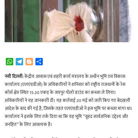
W
T
B
S
h
e
l
h
a
l
o
a
नयी दिल्ली:
केंद्रीय आवास एवं शहरी कार्य मंत्रालय के अधीन भूमि एवं विकास
t
e
g
r
कार्यालय (एलएंडडीओ) के अधिकारियों ने शनिवार को राष्ट्रीय राजधानी के रेस
s
g
g
e
कोर्स क्षेत्र स्थित 15.20 एकड़ के जयपुर पोलो ग्राउंड का कब्जा ले लिया।
A
r
e
अधिकारियों ने यह जानकारी दी। यह कार्रवाई 20 मई को जारी किए गए बेदखली
p
a
r
आदेश के बाद की गई है, जिसके तहत एलएंडडीओ ने इस भूमि पर कब्जा मांगा था।
p
m
कार्यालय ने इसके लिए तर्क दिया था कि यह भूमि ”वृहद सार्वजनिक उद्देश्य और
जनहित” के लिए आवश्यक है।