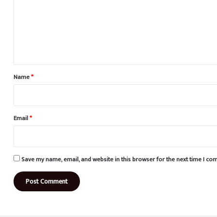
m
m
e
n
t
*
Name
*
Email
*
Save my name, email, and website in this browser for the next time I c