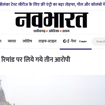
दसा: चंबा के तीसा-बैरागढ़ मार्ग पर यात्रियों से भरी बस पलटी, तीन लोग
न
व्यापार
ज्योतिष
लाइफ-स्टाइल
ई -पेपर
E-paper
स रिमांड पर लिये गये तीन आरोपी