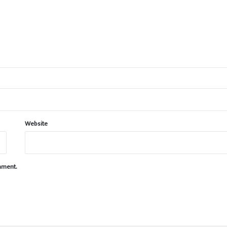
Website
omment.