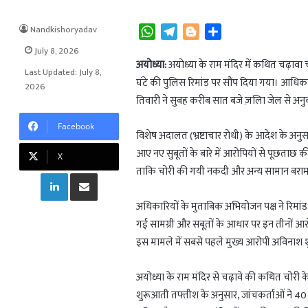
Nandkishoryadav
W
T
B
S
h
e
l
h
July 8, 2026
a
l
o
a
अयोध्या:
अयोध्या के राम मंदिर में कथित चढ़ावा
Last Updated: July 8,
t
e
g
r
घंटे की पुलिस रिमांड पर सौंप दिया गया। आधिकार
2026
s
g
g
e
तिवारी ने सुबह करीब सात बजे ज़लिा जेल से अनु
A
r
e
Facebook
p
a
r
विशेष अदालत (भ्रष्टाचार रोधी) के आदेश के अनुसा
p
m
आए नए सुबूतों के बारे में आरोपियों से पूछता
X
ताकि चोरी की गयी नकदी और अन्य सामान बरा
LinkedIn
Share via Email
अधिकारियों के मुताबिक अभियोजन पक्ष ने रिमांड
गई सामग्री और सबूतों के आधार पर इन तीनों आर
इस मामले में सबसे पहले मुख्य आरोपी अविनाश श
अयोध्या के राम मंदिर से चढ़ावे की कथित चोरी
शुरूआती तफ्तीश के अनुसार, जांचकर्ताओं ने 4