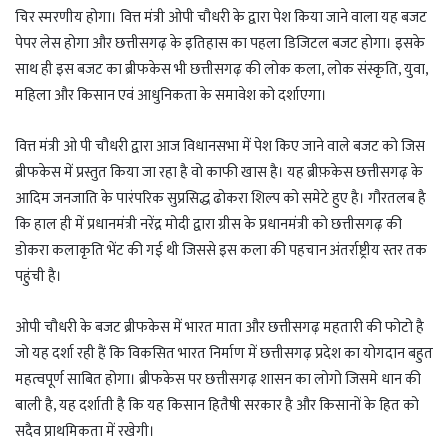
t
e
g
r
चिर स्मरणीय होगा। वित्त मंत्री ओपी चौधरी के द्वारा पेश किया जाने वाला यह बजट
s
g
g
e
पेपर लेस होगा और छत्तीसगढ़ के इतिहास का पहला डिजिटल बजट होगा। इसके
A
r
e
साथ ही इस बजट का ब्रीफकेस भी छत्तीसगढ़ की लोक कला, लोक संस्कृति, युवा,
p
a
r
महिला और किसान एवं आधुनिकता के समावेश को दर्शाएगा।
p
m
वित्त मंत्री ओ पी चौधरी द्वारा आज विधानसभा में पेश किए जाने वाले बजट को जिस
ब्रीफकेस में प्रस्तुत किया जा रहा है वो काफी खास है। यह ब्रीफ़केस छत्तीसगढ़ के
आदिम जनजाति के पारंपरिक सुप्रसिद्ध ढोकरा शिल्प को समेटे हुए है। गौरतलब है
कि हाल ही में प्रधानमंत्री नरेंद्र मोदी द्वारा ग्रीस के प्रधानमंत्री को छत्तीसगढ़ की
डोकरा कलाकृति भेंट की गई थी जिससे इस कला की पहचान अंतर्राष्ट्रीय स्तर तक
पहुंची है।
ओपी चौधरी के बजट ब्रीफकेस में भारत माता और छत्तीसगढ़ महतारी की फोटो है
जो यह दर्शा रही हैं कि विकसित भारत निर्माण में छत्तीसगढ़ प्रदेश का योगदान बहुत
महत्वपूर्ण साबित होगा। ब्रीफकेस पर छत्तीसगढ़ शासन का लोगो जिसमे धान की
बाली है, यह दर्शाती है कि यह किसान हितैषी सरकार है और किसानों के हित को
सदैव प्राथमिकता में रखेगी।