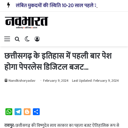
लंबित मुकदमों की स्थिति 10-20 साल पहले जैसी नहीं, प्रौद्योगिकी से मिले बहुत अच्छे परिणाम: सीजेआई
Menu
Search for
Switch skin
Log In
छत्तीसगढ़ के इतिहास में पहली बार पेश
होगा पेपरलेस डिजिटल बजट…
Nandkishoryadav
February 9, 2024
Last Updated: February 9, 2024
W
T
B
S
h
e
l
h
a
l
o
a
रायपुर:
छत्तीसगढ़ की विष्णुदेव साय सरकार का पहला बजट ऐतिहासिक रूप से