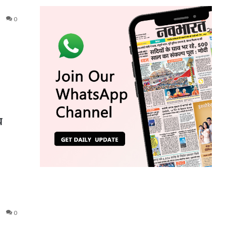
0
य
0