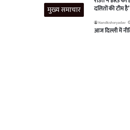
राउत ने BRS को B
दलितों की टीम है’
मुख्य समाचार
Nandkishoryadav
आज दिल्ली में नीत