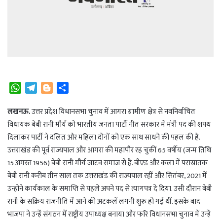
W
T
B
S
h
e
l
h
a
l
o
a
लखनऊ.
उत्तर प्रदेश विधानसभा चुनाव में आगरा ग्रामीण क्षेत्र से नवनिर्वाचित
t
e
g
r
विधायक बेबी रानी मौर्य को भारतीय जनता पार्टी नीत सरकार में मंत्री पद की शपथ
s
g
g
e
दिलाकर पार्टी ने दलित और महिला दोनों को एक साथ साधने की पहल की है.
A
r
e
उत्तराखंड की पूर्व राज्यपाल और आगरा की महापौर रह चुकीं 65 वर्षीय (जन्म तिथि
p
a
r
15 अगस्त 1956) बेबी रानी मौर्य जाटव समाज से हैं. बीएड और कला में परास्रातक
p
m
बेबी रानी करीब तीन साल तक उत्तराखंड की राज्यपाल रहीं और सितंबर, 2021 में
उन्होंने कार्यकाल के समाप्ति से पहले अपने पद से त्यागपत्र दे दिया. उसी दौरान बेबी
रानी के सक्रिय राजनीति में आने की अटकलें लगनी शुरू हो गई थीं. इसके बाद
भाजपा ने उन्हें संगठन में राष्ट्रीय उपाध्यक्ष बनाया और फ­रि विधानसभा चुनाव में उन्हें