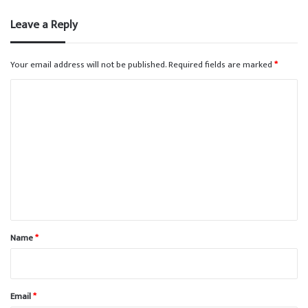
Leave a Reply
Your email address will not be published.
Required fields are marked
*
C
o
m
m
e
n
t
*
Name
*
Email
*