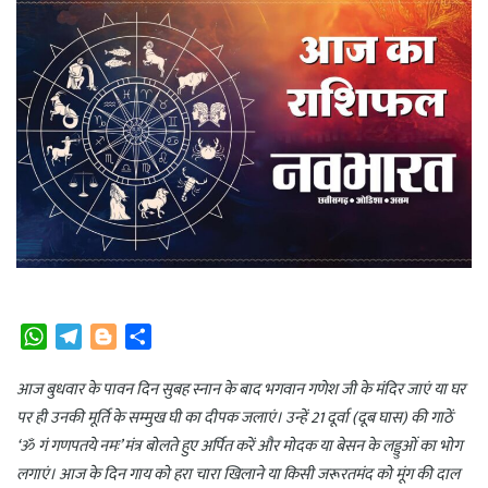
W
T
B
S
h
e
l
h
a
l
o
a
आज बुधवार के पावन दिन सुबह स्नान के बाद भगवान गणेश जी के मंदिर जाएं या घर
t
e
g
r
पर ही उनकी मूर्ति के सम्मुख घी का दीपक जलाएं। उन्हें 21 दूर्वा (दूब घास) की गाठें
s
g
g
e
‘ॐ गं गणपतये नमः’ मंत्र बोलते हुए अर्पित करें और मोदक या बेसन के लड्डुओं का भोग
A
r
e
लगाएं। आज के दिन गाय को हरा चारा खिलाने या किसी जरूरतमंद को मूंग की दाल