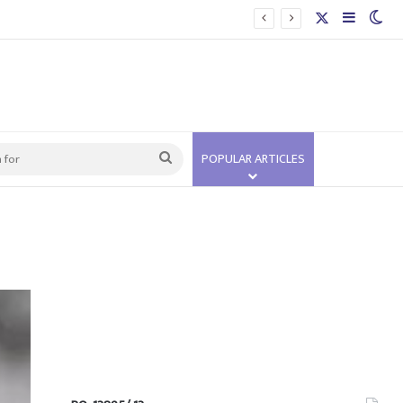
X
Sidebar
Swi
Search
POPULAR ARTICLES
for