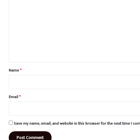
C
o
m
m
e
n
t
*
Name
*
Email
*
Save my name, email, and website in this browser for the next time I c