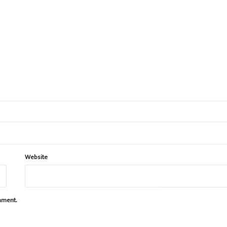
Website
omment.