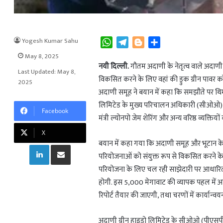
Yogesh Kumar Sahu
W
T
B
S
h
e
l
h
May 8, 2025
a
l
o
a
नयी दिल्ली.
गौतम अदाणी के नेतृत्व वाले अदाणी 
Last Updated: May 8,
t
e
g
r
विकसित करने के लिए वहां की ड्रुक ग्रीन पावर 
2025
s
g
g
e
अदाणी समूह ने बयान में कहा कि समझौते पर थिम्प
A
r
e
लिमिटेड के मुख्य परिचालन अधिकारी (सीओओ) (पीएस
Facebook
p
a
r
मंत्री ल्योनपो जेम शेरिंग और अन्य वरिष्ठ व्यक्तियों
p
m
X
बयान में कहा गया कि अदाणी समूह और भूटान के 
LinkedIn
Share via Email
परियोजनाओं को संयुक्त रूप से विकसित करने क
परियोजना के लिए चल रही साझेदारी पर आधारित ह
होगी. इस 5,000 मेगावाट की व्यापक पहल में अ
रिपोर्ट तैयार की जाएगी, तथा चरणों में कार्या
अदाणी ग्रीन हाइड्रो लिमिटेड के सीओओ (पीएसपी 