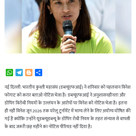
W
T
B
S
h
e
l
h
a
l
o
a
नई दिल्ली: भारतीय कुश्ती महासंघ (डब्ल्यूएफआई) ने शनिवार को पहलवान विनेश
t
e
g
r
फोगाट को करार बताओ नोटिस भेजा है। डब्ल्यूएफआई ने अनुशासनहीनता और
s
g
g
e
डोपिंग विरोधी नियमों के उल्लंघन के आरोपों पर विनेश को नोटिस भेजा है। इतना
A
r
e
ही नहीं विनेश जून 2026 तक घरेलू टूर्नामेंट में भाग्य लेने के लिए अयोग्य घोषित की
p
a
r
गई हैं क्योंकि उन्होंने यूडब्ल्यूडब्ल्यू के डोपिंग रोधी नियम के तहत संन्यास से वापसी
p
m
के बाद जरूरी छह महीने का नोटिस पीरियड नहीं दिया है।