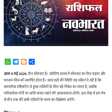
W
T
B
S
h
e
l
h
a
l
o
a
आज 11 मई 2026
, दिन सोमवार है। ज्योतिष शास्त्र में सोमवार का दिन चंद्रमा और
t
e
g
r
भगवान शिव को समर्पित होता है। आज ग्रहों की स्थिति यह संकेत दे रही है कि
s
g
g
e
व्यापारिक दृष्टिकोण से कुछ राशियों के लिए बड़े निवेश का समय है, जबकि
A
r
e
पारिवारिक मोर्चे पर शांति बनाए रखने की आवश्यकता होगी। इस लेख में हम मेष
p
a
r
से मीन तक की सभी राशियों के भाग्य का विश्लेषण करेंगे।
p
m