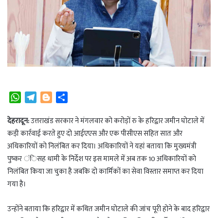
W
T
B
S
h
e
l
h
a
l
o
a
देहरादून:
उत्तराखंड सरकार ने मंगलवार को करोड़ों रु के हरिद्वार जमीन घोटाले में
t
e
g
r
कड़ी कार्रवाई करते हुए दो आईएएस और एक पीसीएस सहित सात और
s
g
g
e
अधिकारियों को निलंबित कर दिया। अधिकारियों ने यहां बताया कि मुख्यमंत्री
A
r
e
पुष्कर ंिसह धामी के निर्देश पर इस मामले में अब तक 10 अधिकारियों को
p
a
r
निलंबित किया जा चुका है जबकि दो कार्मिकों का सेवा विस्तार समाप्त कर दिया
p
m
गया है।
उन्होंने बताया कि हरिद्वार में कथित जमीन घोटाले की जांच पूरी होने के बाद हरिद्वार