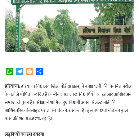
W
T
B
S
h
e
l
h
a
l
o
a
हरियाणा:
हरियाणा विद्यालय शिक्षा बोर्ड (BSEH) ने कक्षा 12वीं की नियमित परीक्षा
t
e
g
r
के नतीजे घोषित कर दिए हैं। करीब 2.95 लाख विद्यार्थियों का इंतजार आखिर अब
s
g
g
e
समाप्त हो चुका है। परीक्षा में शामिल हुए विद्यार्थी अपना रिजल्ट बोर्ड की
A
r
e
आधिकारिक वेबसाइट पर जाकर चेक कर सकते हैं। इस वर्ष 12वीं बोर्ड का कुल
p
a
r
पास प्रतिशत 84.67% रहा है।
p
m
लड़कियों का रहा दबदबा